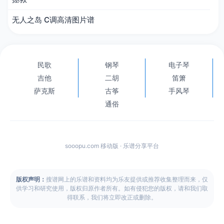
无人之岛 C调高清图片谱
民歌
钢琴
电子琴
吉他
二胡
笛箫
萨克斯
古筝
手风琴
通俗
sooopu.com 移动版 · 乐谱分享平台
版权声明：
搜谱网上的乐谱和资料均为乐友提供或推荐收集整理而来，仅
供学习和研究使用，版权归原作者所有。如有侵犯您的版权，请和我们取
得联系，我们将立即改正或删除。