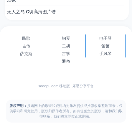
无人之岛 C调高清图片谱
民歌
钢琴
电子琴
吉他
二胡
笛箫
萨克斯
古筝
手风琴
通俗
sooopu.com 移动版 · 乐谱分享平台
版权声明：
搜谱网上的乐谱和资料均为乐友提供或推荐收集整理而来，仅
供学习和研究使用，版权归原作者所有。如有侵犯您的版权，请和我们取
得联系，我们将立即改正或删除。