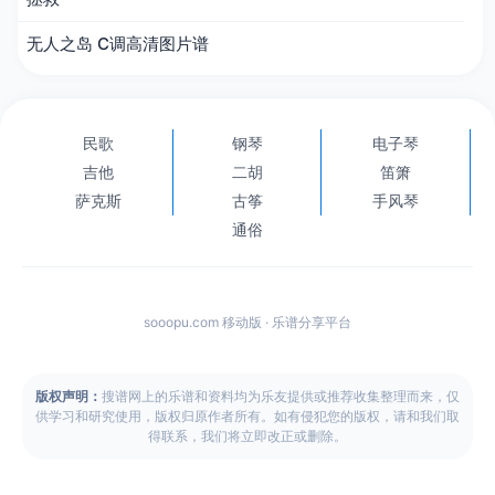
无人之岛 C调高清图片谱
民歌
钢琴
电子琴
吉他
二胡
笛箫
萨克斯
古筝
手风琴
通俗
sooopu.com 移动版 · 乐谱分享平台
版权声明：
搜谱网上的乐谱和资料均为乐友提供或推荐收集整理而来，仅
供学习和研究使用，版权归原作者所有。如有侵犯您的版权，请和我们取
得联系，我们将立即改正或删除。