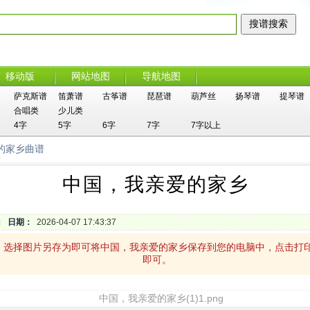
移动版
网站地图
导航地图
萨克斯谱
笛萧谱
古筝谱
琵琶谱
葫芦丝
扬琴谱
提琴谱
合唱类
少儿类
4字
5字
6字
7字
7字以上
的家乡曲谱
中国，我亲爱的家乡
：
日期：
2026-04-07 17:43:37
，选择图片另存为即可将中国，我亲爱的家乡保存到您的电脑中，点击打
即可。