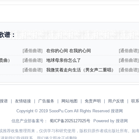
歌谱：
[
通俗曲谱
]
在你的心间 在我的心间
[
通俗曲谱
]
贵曲）
[
通俗曲谱
]
地球母亲你怎么了
[
通俗曲谱
]
[
通俗曲谱
]
我微笑着走向生活（男女声二重唱）
[
通俗曲谱
]
搜谱
|
友情链接
|
广告服务
|
网站地图
|
免责声明
|
用户反馈
|
联
Copyright © 2019 SoooPu.Com All Rights Reserved 搜谱网
信息产业部备案号：
蜀ICP备2025127025号
Powered by 搜谱网
或推荐收集整理而来，仅供学习和研究使用，版权归原作者或出版社所有。如
，请和我们取得联系，我们将立即改正或删除。