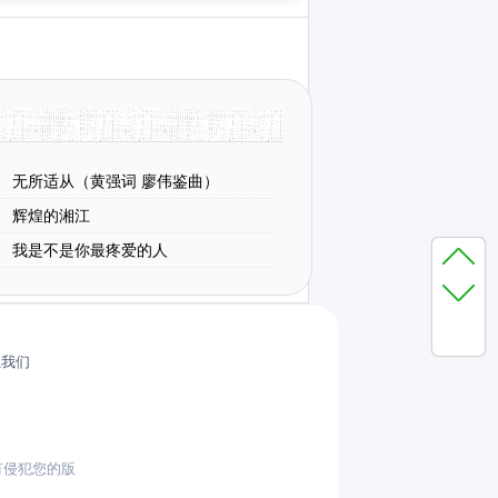
无所适从（黄强词 廖伟鉴曲）
辉煌的湘江
我是不是你最疼爱的人
系我们
有侵犯您的版