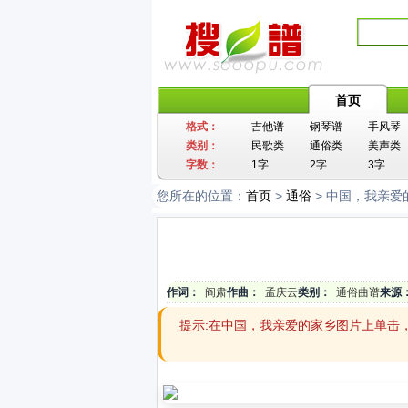
首页
格式：
吉他谱
钢琴谱
手风琴
类别：
民歌类
通俗类
美声类
字数：
1字
2字
3字
您所在的位置：
首页
>
通俗
> 中国，我亲爱
作词：
阎肃
作曲：
孟庆云
类别：
通俗曲谱
来源
提示:在中国，我亲爱的家乡图片上单击