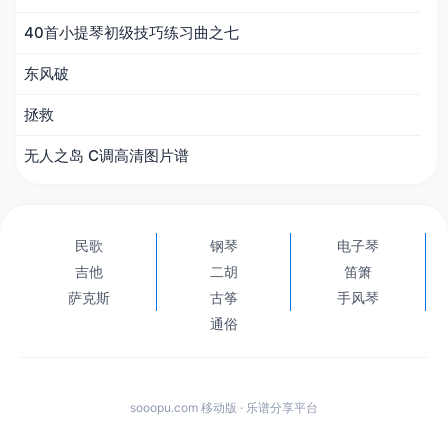
40首小提琴初级技巧练习曲之七
东风破
拯救
无人之岛 C调高清图片谱
民歌
钢琴
电子琴
吉他
二胡
笛箫
萨克斯
古筝
手风琴
通俗
sooopu.com 移动版 · 乐谱分享平台