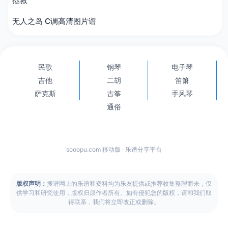
拯救
无人之岛 C调高清图片谱
民歌
钢琴
电子琴
吉他
二胡
笛箫
萨克斯
古筝
手风琴
通俗
sooopu.com 移动版 · 乐谱分享平台
版权声明：
搜谱网上的乐谱和资料均为乐友提供或推荐收集整理而来，仅
供学习和研究使用，版权归原作者所有。如有侵犯您的版权，请和我们取
得联系，我们将立即改正或删除。