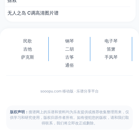
拯救
无人之岛 C调高清图片谱
民歌
钢琴
电子琴
吉他
二胡
笛箫
萨克斯
古筝
手风琴
通俗
sooopu.com 移动版 · 乐谱分享平台
版权声明：
搜谱网上的乐谱和资料均为乐友提供或推荐收集整理而来，仅
供学习和研究使用，版权归原作者所有。如有侵犯您的版权，请和我们取
得联系，我们将立即改正或删除。