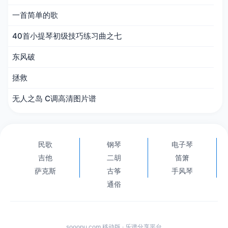
一首简单的歌
40首小提琴初级技巧练习曲之七
东风破
拯救
无人之岛 C调高清图片谱
民歌
钢琴
电子琴
吉他
二胡
笛箫
萨克斯
古筝
手风琴
通俗
sooopu.com 移动版 · 乐谱分享平台