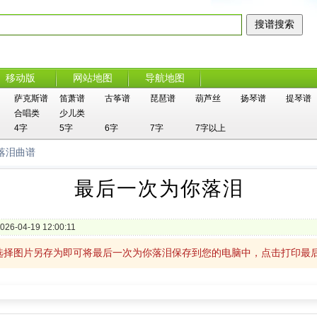
移动版
网站地图
导航地图
萨克斯谱
笛萧谱
古筝谱
琵琶谱
葫芦丝
扬琴谱
提琴谱
合唱类
少儿类
4字
5字
6字
7字
7字以上
落泪曲谱
最后一次为你落泪
026-04-19 12:00:11
选择图片另存为即可将最后一次为你落泪保存到您的电脑中，点击打印最