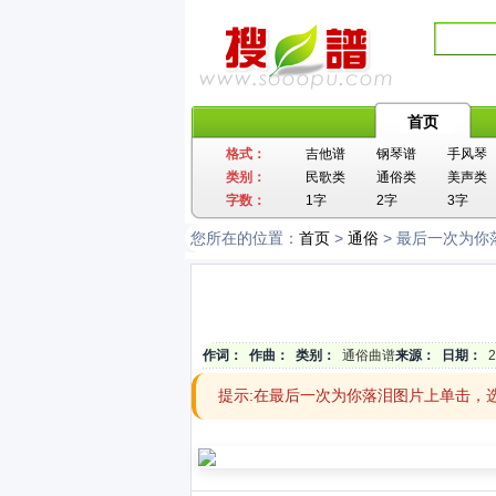
首页
格式：
吉他谱
钢琴谱
手风琴
类别：
民歌类
通俗类
美声类
字数：
1字
2字
3字
您所在的位置：
首页
>
通俗
> 最后一次为你
作词：
作曲：
类别：
通俗曲谱
来源：
日期：
2
提示:在最后一次为你落泪图片上单击，