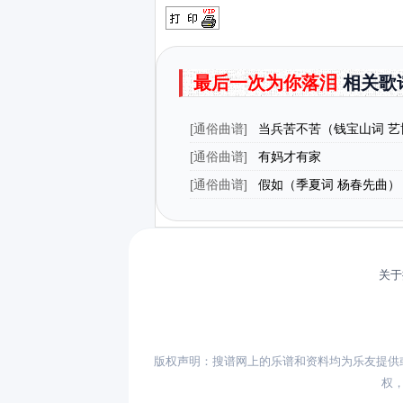
最后一次为你落泪
相关歌
[
通俗曲谱
]
当兵苦不苦（钱宝山词 艺
[
通俗曲谱
]
有妈才有家
[
通俗曲谱
]
假如（季夏词 杨春先曲）
关于
版权声明：搜谱网上的乐谱和资料均为乐友提供
权