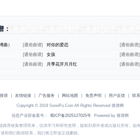
谱：
博曲）
[
通俗曲谱
]
对你的爱恋
[
通俗曲谱
]
[
通俗曲谱
]
女孩
[
通俗曲谱
]
[
通俗曲谱
]
月季花开月月红
[
通俗曲谱
]
搜谱
|
友情链接
|
广告服务
|
网站地图
|
免责声明
|
用户反馈
|
联
Copyright © 2019 SoooPu.Com All Rights Reserved 搜谱网
信息产业部备案号：
蜀ICP备2025127025号
Powered by 搜谱网
或推荐收集整理而来，仅供学习和研究使用，版权归原作者或出版社所有。如
，请和我们取得联系，我们将立即改正或删除。