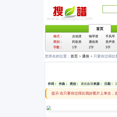
首页
格式：
吉他谱
钢琴谱
手风琴
类别：
民歌类
通俗类
美声类
字数：
1字
2字
3字
您所在的位置：
首页
>
通俗
> 只要你过得比
作词：
作曲：
类别：
通俗曲谱
来源：
日期：
2
提示:在只要你过得比我好图片上单击，