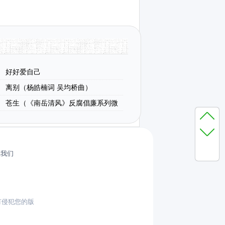
好好爱自己
离别（杨皓楠词 吴均桥曲）
苍生（《南岳清风》反腐倡廉系列微
曲）
系我们
有侵犯您的版