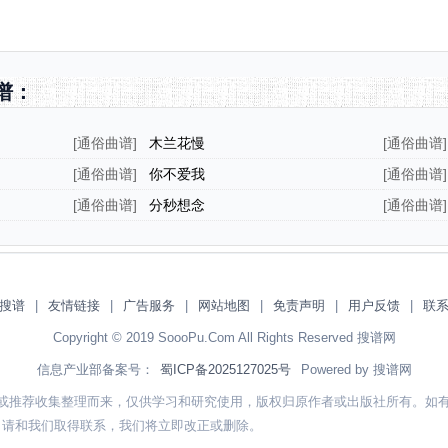
谱：
[
通俗曲谱
]
木兰花慢
[
通俗曲谱
]
[
通俗曲谱
]
你不爱我
[
通俗曲谱
]
[
通俗曲谱
]
分秒想念
[
通俗曲谱
]
电影主题
搜谱
|
友情链接
|
广告服务
|
网站地图
|
免责声明
|
用户反馈
|
联
Copyright © 2019 SoooPu.Com All Rights Reserved 搜谱网
信息产业部备案号：
蜀ICP备2025127025号
Powered by 搜谱网
或推荐收集整理而来，仅供学习和研究使用，版权归原作者或出版社所有。如
，请和我们取得联系，我们将立即改正或删除。