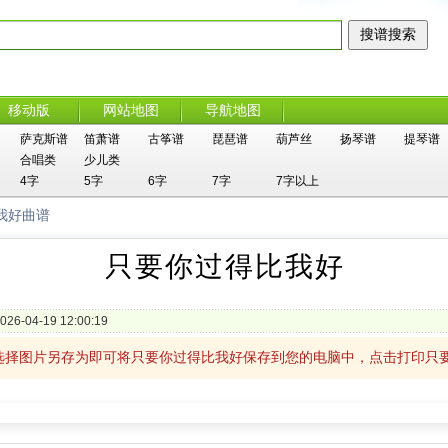
移动版
网站地图
导航地图
萨克斯谱
笛萧谱
古筝谱
琵琶谱
葫芦丝
扬琴谱
提琴谱
合唱类
少儿类
4字
5字
6字
7字
7字以上
我好曲谱
只要你过得比我好
026-04-19 12:00:19
选择图片另存为即可将只要你过得比我好保存到您的电脑中，点击打印只