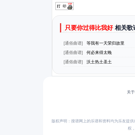
只要你过得比我好
相关歌
[
通俗曲谱
]
等我有一天荣归故里
[
通俗曲谱
]
何必来得太晚
[
通俗曲谱
]
沃土热土圣土
关于
版权声明：搜谱网上的乐谱和资料均为乐友提供
权