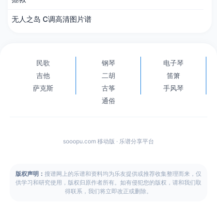
无人之岛 C调高清图片谱
民歌
钢琴
电子琴
吉他
二胡
笛箫
萨克斯
古筝
手风琴
通俗
sooopu.com 移动版 · 乐谱分享平台
版权声明：
搜谱网上的乐谱和资料均为乐友提供或推荐收集整理而来，仅
供学习和研究使用，版权归原作者所有。如有侵犯您的版权，请和我们取
得联系，我们将立即改正或删除。