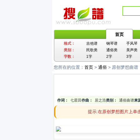
首页
格式：
吉他谱
钢琴谱
手风琴
类别：
民歌类
通俗类
美声类
字数：
1字
2字
3字
您所在的位置：
首页
>
通俗
> 原创梦想曲谱
作词：
七星田
作曲：
居之浩
类别：
通俗曲谱
来
提示:在原创梦想图片上单