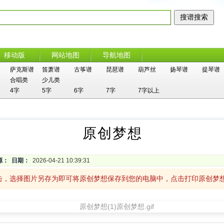
移动版
网站地图
导航地图
萨克斯谱
笛萧谱
古筝谱
琵琶谱
葫芦丝
扬琴谱
提琴谱
合唱类
少儿类
4字
5字
6字
7字
7字以上
原创梦想
源：
日期：
2026-04-21 10:39:31
击，选择图片另存为即可将原创梦想保存到您的电脑中，点击打印原创梦