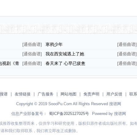
[
通俗曲谱
]
寒鸦少年
[
通俗曲谱
]
[
通俗曲谱
]
我在西安城遇上了她
[
通俗曲谱
]
电视剧《青
[
通俗曲谱
]
春天来了 心早已疲惫
[
通俗曲谱
]
曲）
搜谱
|
友情链接
|
广告服务
|
网站地图
|
免责声明
|
用户反馈
|
联
Copyright © 2019 SoooPu.Com All Rights Reserved 搜谱网
信息产业部备案号：
蜀ICP备2025127025号
Powered by 搜谱网
或推荐收集整理而来，仅供学习和研究使用，版权归原作者或出版社所有。如
，请和我们取得联系，我们将立即改正或删除。