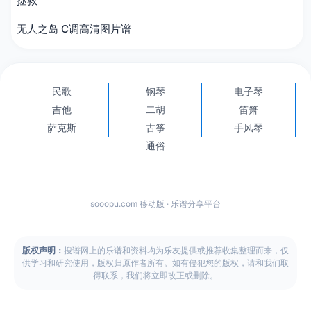
拯救
无人之岛 C调高清图片谱
民歌
钢琴
电子琴
吉他
二胡
笛箫
萨克斯
古筝
手风琴
通俗
sooopu.com 移动版 · 乐谱分享平台
版权声明：
搜谱网上的乐谱和资料均为乐友提供或推荐收集整理而来，仅
供学习和研究使用，版权归原作者所有。如有侵犯您的版权，请和我们取
得联系，我们将立即改正或删除。