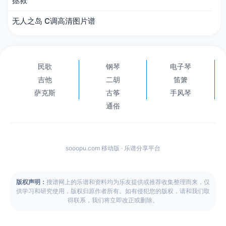
拯救
无人之岛 C调高清图片谱
民歌
钢琴
电子琴
吉他
二胡
笛箫
萨克斯
古筝
手风琴
通俗
sooopu.com 移动版 · 乐谱分享平台
版权声明：
搜谱网上的乐谱和资料均为乐友提供或推荐收集整理而来，仅
供学习和研究使用，版权归原作者所有。如有侵犯您的版权，请和我们取
得联系，我们将立即改正或删除。