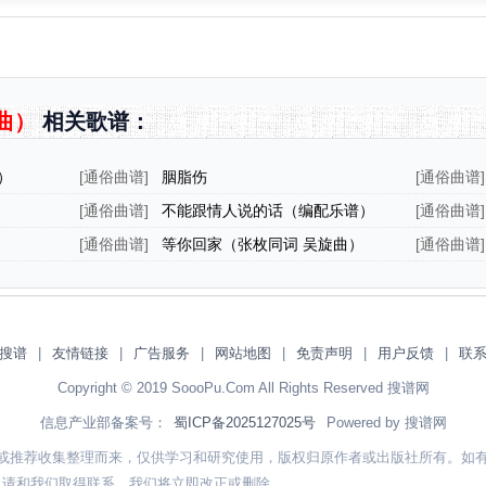
曲）
相关歌谱：
）
[
通俗曲谱
]
胭脂伤
[
通俗曲谱
]
[
通俗曲谱
]
不能跟情人说的话（编配乐谱）
[
通俗曲谱
]
[
通俗曲谱
]
等你回家（张枚同词 吴旋曲）
[
通俗曲谱
]
搜谱
|
友情链接
|
广告服务
|
网站地图
|
免责声明
|
用户反馈
|
联
Copyright © 2019 SoooPu.Com All Rights Reserved 搜谱网
信息产业部备案号：
蜀ICP备2025127025号
Powered by 搜谱网
或推荐收集整理而来，仅供学习和研究使用，版权归原作者或出版社所有。如
，请和我们取得联系，我们将立即改正或删除。