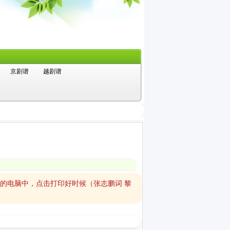
京剧谱
越剧谱
您的电脑中，点击打印好时候（张志鹏词 黎