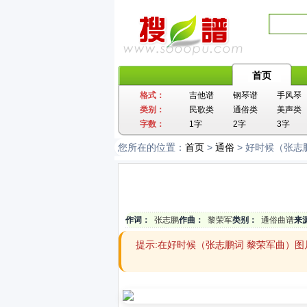
首页
格式：
吉他谱
钢琴谱
手风琴
类别：
民歌类
通俗类
美声类
字数：
1字
2字
3字
您所在的位置：
首页
>
通俗
> 好时候（张志
作词：
张志鹏
作曲：
黎荣军
类别：
通俗曲谱
来
提示:在好时候（张志鹏词 黎荣军曲）