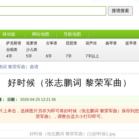
移动版
网站地图
导航地图
萨克斯谱
笛萧谱
古筝谱
琵琶谱
葫芦丝
扬琴谱
提琴谱
合唱类
少儿类
4字
5字
6字
7字
7字以上
鹏词 黎荣军曲）曲谱
好时候（张志鹏词 黎荣军曲）
源：
日期：
2026-04-25 12:21:36
图片上单击，选择图片另存为即可将好时候（张志鹏词 黎荣军曲）保存到
荣军曲），调整合适大小打印即可。