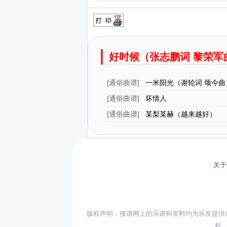
好时候（张志鹏词 黎荣军
[
通俗曲谱
]
一米阳光（谢轮词 颂今曲
[
通俗曲谱
]
坏情人
[
通俗曲谱
]
某梨某赫（越来越好）
关于
版权声明：搜谱网上的乐谱和资料均为乐友提供
权