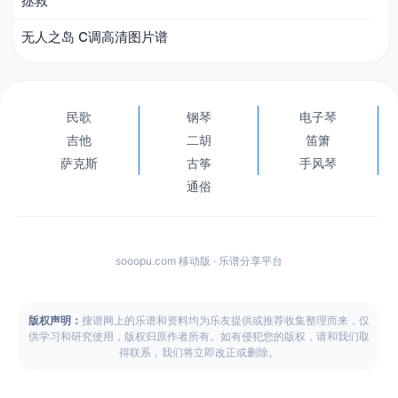
拯救
无人之岛 C调高清图片谱
民歌
钢琴
电子琴
吉他
二胡
笛箫
萨克斯
古筝
手风琴
通俗
sooopu.com 移动版 · 乐谱分享平台
版权声明：
搜谱网上的乐谱和资料均为乐友提供或推荐收集整理而来，仅
供学习和研究使用，版权归原作者所有。如有侵犯您的版权，请和我们取
得联系，我们将立即改正或删除。