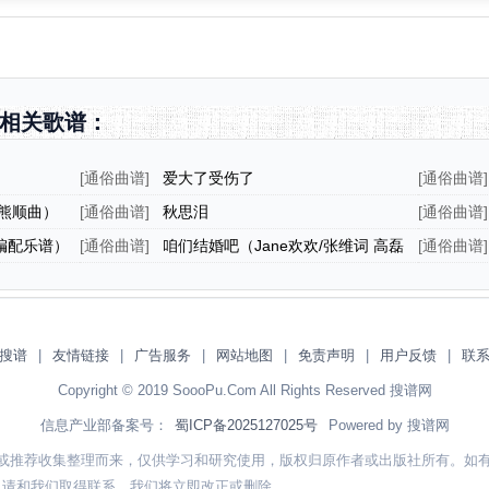
相关歌谱：
[
通俗曲谱
]
爱大了受伤了
[
通俗曲谱
]
熊顺曲）
[
通俗曲谱
]
秋思泪
[
通俗曲谱
]
编配乐谱）
[
通俗曲谱
]
咱们结婚吧（Jane欢欢/张维词 高磊
[
通俗曲谱
]
曲）
搜谱
|
友情链接
|
广告服务
|
网站地图
|
免责声明
|
用户反馈
|
联
Copyright © 2019 SoooPu.Com All Rights Reserved 搜谱网
信息产业部备案号：
蜀ICP备2025127025号
Powered by 搜谱网
或推荐收集整理而来，仅供学习和研究使用，版权归原作者或出版社所有。如
，请和我们取得联系，我们将立即改正或删除。