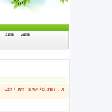
京剧谱
越剧谱
中，点击打印飘雪（袁质词 刘北休曲），调