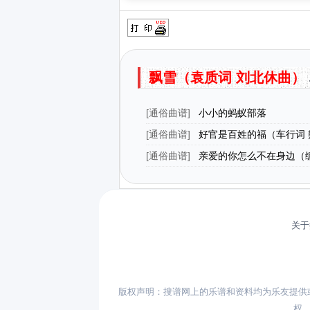
飘雪（袁质词 刘北休曲）
[
通俗曲谱
]
小小的蚂蚁部落
[
通俗曲谱
]
好官是百姓的福（车行词 
[
通俗曲谱
]
亲爱的你怎么不在身边（
关于
版权声明：搜谱网上的乐谱和资料均为乐友提供
权