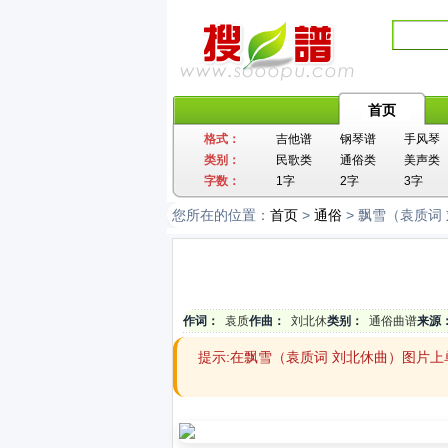
首页
格式：
吉他谱
钢琴谱
手风琴
类别：
民歌类
通俗类
美声类
字数：
1字
2字
3字
您所在的位置：
首页
>
通俗
> 飘雪（袁质词
作词：
袁质
作曲：
刘北休
类别：
通俗曲谱
来源
提示:在飘雪（袁质词 刘北休曲）图片