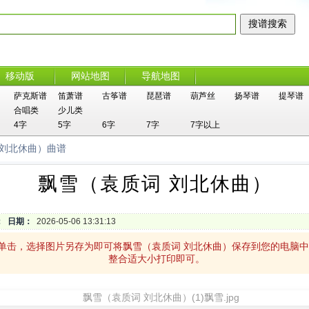
移动版
网站地图
导航地图
萨克斯谱
笛萧谱
古筝谱
琵琶谱
葫芦丝
扬琴谱
提琴谱
合唱类
少儿类
4字
5字
6字
7字
7字以上
 刘北休曲）曲谱
飘雪（袁质词 刘北休曲）
：
日期：
2026-05-06 13:31:13
上单击，选择图片另存为即可将飘雪（袁质词 刘北休曲）保存到您的电脑
整合适大小打印即可。