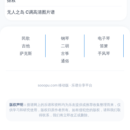
拯救
无人之岛 C调高清图片谱
民歌
钢琴
电子琴
吉他
二胡
笛箫
萨克斯
古筝
手风琴
通俗
sooopu.com 移动版 · 乐谱分享平台
版权声明：
搜谱网上的乐谱和资料均为乐友提供或推荐收集整理而来，仅
供学习和研究使用，版权归原作者所有。如有侵犯您的版权，请和我们取
得联系，我们将立即改正或删除。