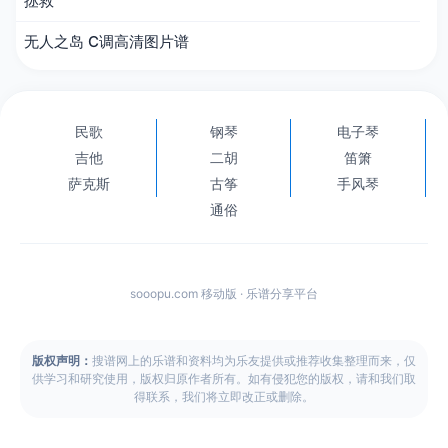
拯救
无人之岛 C调高清图片谱
民歌
钢琴
电子琴
吉他
二胡
笛箫
萨克斯
古筝
手风琴
通俗
sooopu.com 移动版 · 乐谱分享平台
版权声明：
搜谱网上的乐谱和资料均为乐友提供或推荐收集整理而来，仅
供学习和研究使用，版权归原作者所有。如有侵犯您的版权，请和我们取
得联系，我们将立即改正或删除。