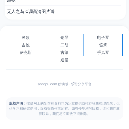
无人之岛 C调高清图片谱
民歌
钢琴
电子琴
吉他
二胡
笛箫
萨克斯
古筝
手风琴
通俗
sooopu.com 移动版 · 乐谱分享平台
版权声明：
搜谱网上的乐谱和资料均为乐友提供或推荐收集整理而来，仅
供学习和研究使用，版权归原作者所有。如有侵犯您的版权，请和我们取
得联系，我们将立即改正或删除。