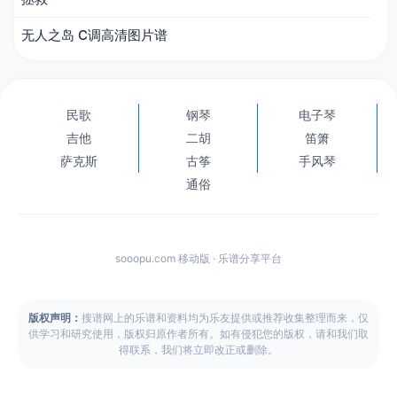
无人之岛 C调高清图片谱
民歌
钢琴
电子琴
吉他
二胡
笛箫
萨克斯
古筝
手风琴
通俗
sooopu.com 移动版 · 乐谱分享平台
版权声明：
搜谱网上的乐谱和资料均为乐友提供或推荐收集整理而来，仅
供学习和研究使用，版权归原作者所有。如有侵犯您的版权，请和我们取
得联系，我们将立即改正或删除。