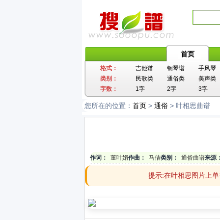
首页
格式：
吉他谱
钢琴谱
手风琴
类别：
民歌类
通俗类
美声类
字数：
1字
2字
3字
您所在的位置：
首页
>
通俗
> 叶相思曲谱
作词：
董叶娟
作曲：
马佶
类别：
通俗曲谱
来源
提示:在叶相思图片上