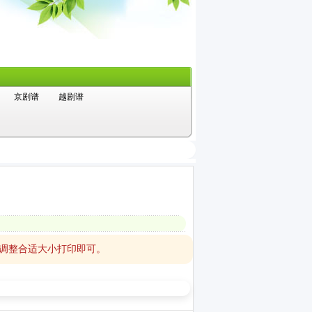
京剧谱
越剧谱
，调整合适大小打印即可。