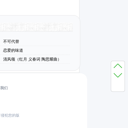
不可代替
恋爱的味道
清风颂（红月 义春词 陶思耀曲）
系我们
有侵犯您的版