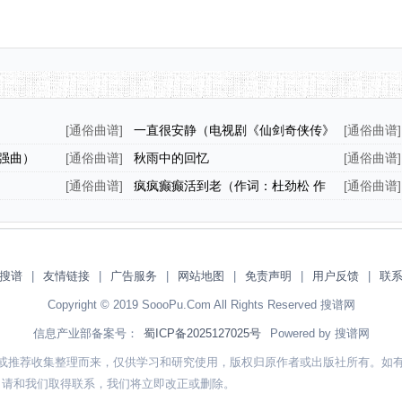
[
通俗曲谱
]
一直很安静（电视剧《仙剑奇侠传》
[
通俗曲谱
]
插曲、编配乐谱）
强曲）
[
通俗曲谱
]
秋雨中的回忆
[
通俗曲谱
]
[
通俗曲谱
]
疯疯癫癫活到老（作词：杜劲松 作
[
通俗曲谱
]
曲：阿酩）
搜谱
|
友情链接
|
广告服务
|
网站地图
|
免责声明
|
用户反馈
|
联
Copyright © 2019 SoooPu.Com All Rights Reserved 搜谱网
信息产业部备案号：
蜀ICP备2025127025号
Powered by 搜谱网
或推荐收集整理而来，仅供学习和研究使用，版权归原作者或出版社所有。如
，请和我们取得联系，我们将立即改正或删除。