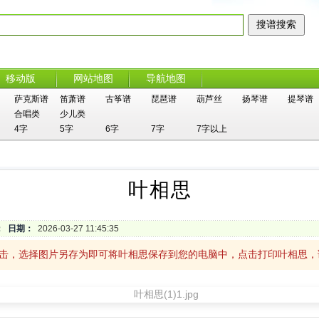
移动版
网站地图
导航地图
萨克斯谱
笛萧谱
古筝谱
琵琶谱
葫芦丝
扬琴谱
提琴谱
合唱类
少儿类
4字
5字
6字
7字
7字以上
叶相思
：
日期：
2026-03-27 11:45:35
单击，选择图片另存为即可将叶相思保存到您的电脑中，点击打印叶相思