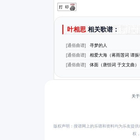
叶相思
相关歌谱：
[
通俗曲谱
]
寻梦的人
[
通俗曲谱
]
相爱大海（蒋雨莲词 谭振
[
通俗曲谱
]
体面（唐恬词 于文文曲）
关于
版权声明：搜谱网上的乐谱和资料均为乐友提供
权