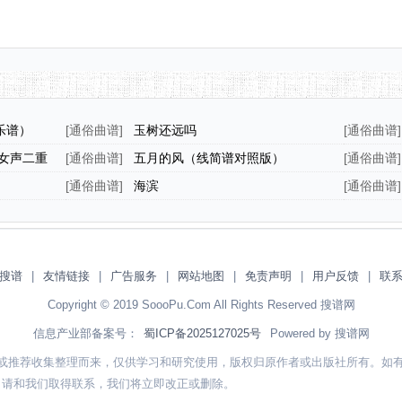
乐谱）
[
通俗曲谱
]
玉树还远吗
[
通俗曲谱
]
女声二重
[
通俗曲谱
]
五月的风（线简谱对照版）
[
通俗曲谱
]
[
通俗曲谱
]
海滨
[
通俗曲谱
]
搜谱
|
友情链接
|
广告服务
|
网站地图
|
免责声明
|
用户反馈
|
联
Copyright © 2019 SoooPu.Com All Rights Reserved 搜谱网
信息产业部备案号：
蜀ICP备2025127025号
Powered by 搜谱网
或推荐收集整理而来，仅供学习和研究使用，版权归原作者或出版社所有。如
，请和我们取得联系，我们将立即改正或删除。