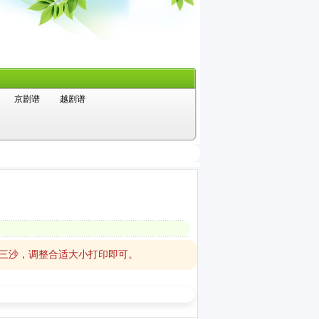
京剧谱
越剧谱
去三沙，调整合适大小打印即可。