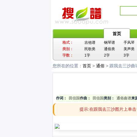
首页
格式：
吉他谱
钢琴谱
手风琴
类别：
民歌类
通俗类
美声类
字数：
1字
2字
3字
您所在的位置：
首页
>
通俗
> 跟我去三沙曲
作词：
田信国
作曲：
田信国
类别：
通俗曲谱
来
提示:在跟我去三沙图片上单