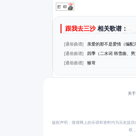
跟我去三沙
相关歌谱：
[
通俗曲谱
]
亲爱的那不是爱情（编配
[
通俗曲谱
]
四季（二水词 韩雪曲、男
唱）
[
通俗曲谱
]
猴哥
关于
版权声明：搜谱网上的乐谱和资料均为乐友提供
权