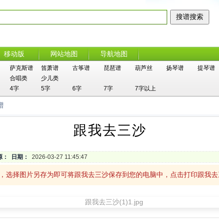
移动版
网站地图
导航地图
萨克斯谱
笛萧谱
古筝谱
琵琶谱
葫芦丝
扬琴谱
提琴谱
合唱类
少儿类
4字
5字
6字
7字
7字以上
谱
跟我去三沙
源：
日期：
2026-03-27 11:45:47
击，选择图片另存为即可将跟我去三沙保存到您的电脑中，点击打印跟我