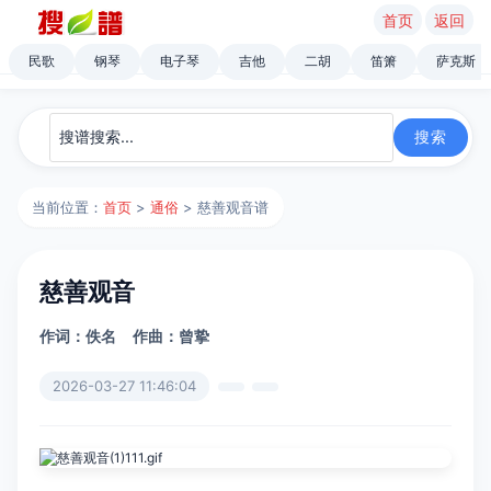
首页
返回
民歌
钢琴
电子琴
吉他
二胡
笛箫
萨克斯
当前位置：
首页
>
通俗
> 慈善观音谱
慈善观音
作词：佚名
作曲：曾挚
2026-03-27 11:46:04