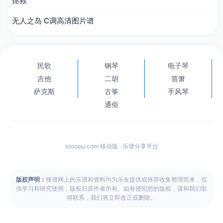
拯救
无人之岛 C调高清图片谱
民歌
钢琴
电子琴
吉他
二胡
笛箫
萨克斯
古筝
手风琴
通俗
sooopu.com 移动版 · 乐谱分享平台
版权声明：
搜谱网上的乐谱和资料均为乐友提供或推荐收集整理而来，仅
供学习和研究使用，版权归原作者所有。如有侵犯您的版权，请和我们取
得联系，我们将立即改正或删除。