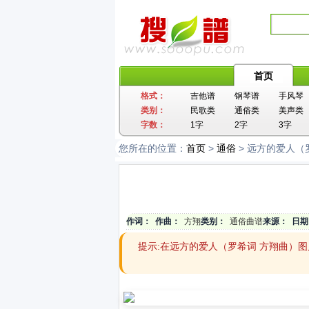
首页
格式：
吉他谱
钢琴谱
手风琴
类别：
民歌类
通俗类
美声类
字数：
1字
2字
3字
您所在的位置：
首页
>
通俗
> 远方的爱人（
作词：
作曲：
方翔
类别：
通俗曲谱
来源：
日期
提示:在远方的爱人（罗希词 方翔曲）