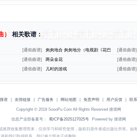
曲）
相关歌谱：
[
通俗曲谱
]
匆匆地合 匆匆地分（电视剧《花巴
[
通俗曲谱
]
掌、鼻烟壶、拨浪鼓》主题歌）
[
通俗曲谱
]
两朵金花
[
通俗曲谱
]
[
通俗曲谱
]
儿时的游戏
[
通俗曲谱
]
搜谱
|
友情链接
|
广告服务
|
网站地图
|
免责声明
|
用户反馈
|
联
Copyright © 2019 SoooPu.Com All Rights Reserved 搜谱网
信息产业部备案号：
蜀ICP备2025127025号
Powered by 搜谱网
或推荐收集整理而来，仅供学习和研究使用，版权归原作者或出版社所有。如
，请和我们取得联系，我们将立即改正或删除。