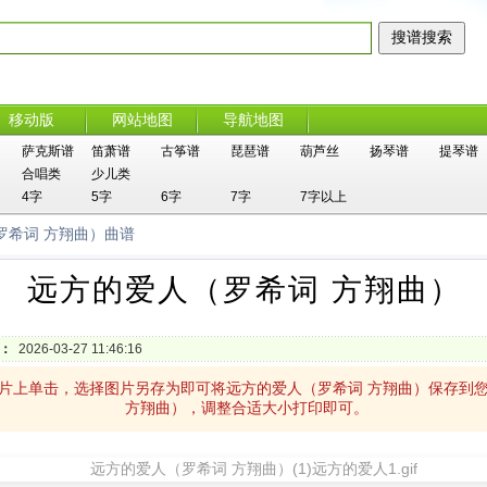
移动版
网站地图
导航地图
萨克斯谱
笛萧谱
古筝谱
琵琶谱
葫芦丝
扬琴谱
提琴谱
合唱类
少儿类
4字
5字
6字
7字
7字以上
罗希词 方翔曲）曲谱
远方的爱人（罗希词 方翔曲）
：
2026-03-27 11:46:16
图片上单击，选择图片另存为即可将远方的爱人（罗希词 方翔曲）保存到
方翔曲），调整合适大小打印即可。