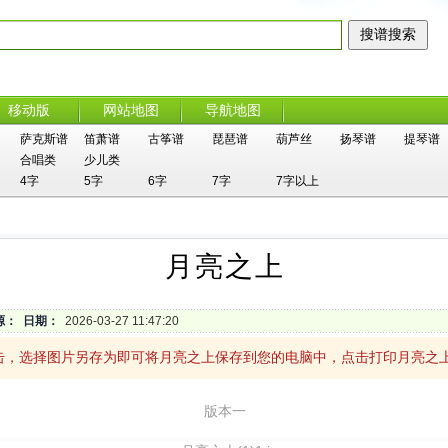
移动版
网站地图
导航地图
萨克斯谱
笛萧谱
古筝谱
琵琶谱
葫芦丝
扬琴谱
提琴谱
合唱类
少儿类
4字
5字
6字
7字
7字以上
月亮之上
源：
日期：
2026-03-27 11:47:20
击，选择图片另存为即可将月亮之上保存到您的电脑中，点击打印月亮之
版本一