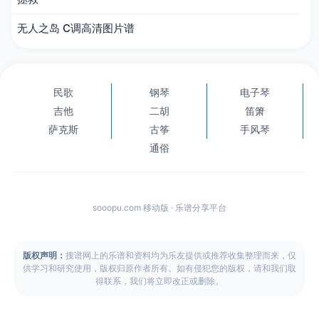
无人之岛 C调高清图片谱
民歌
钢琴
电子琴
吉他
二胡
笛箫
萨克斯
古筝
手风琴
通俗
sooopu.com 移动版 · 乐谱分享平台
版权声明：
搜谱网上的乐谱和资料均为乐友提供或推荐收集整理而来，仅
供学习和研究使用，版权归原作者所有。如有侵犯您的版权，请和我们取
得联系，我们将立即改正或删除。