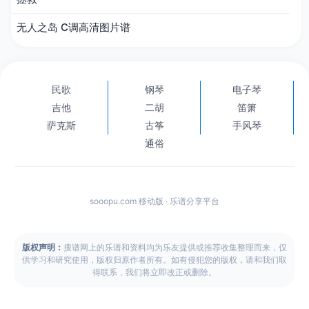
无人之岛 C调高清图片谱
民歌
钢琴
电子琴
吉他
二胡
笛箫
萨克斯
古筝
手风琴
通俗
sooopu.com 移动版 · 乐谱分享平台
版权声明：
搜谱网上的乐谱和资料均为乐友提供或推荐收集整理而来，仅
供学习和研究使用，版权归原作者所有。如有侵犯您的版权，请和我们取
得联系，我们将立即改正或删除。