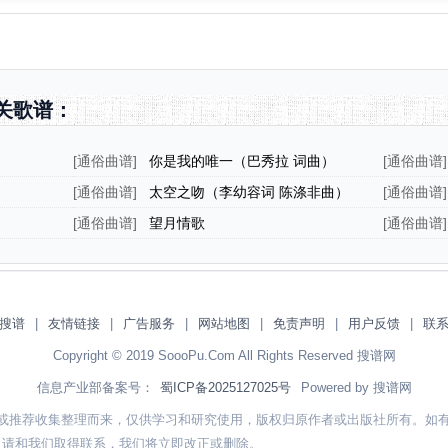
关歌谱：
[
通俗曲谱
]
你是我的唯一（巴秀拉 词曲）
[
通俗曲谱
]
[
通俗曲谱
]
太空之吻（李幼容词 陈涤非曲）
[
通俗曲谱
]
[
通俗曲谱
]
望月情歌
[
通俗曲谱
]
搜谱
|
友情链接
|
广告服务
|
网站地图
|
免责声明
|
用户反馈
|
联
Copyright © 2019 SoooPu.Com All Rights Reserved 搜谱网
信息产业部备案号：
蜀ICP备2025127025号
Powered by 搜谱网
或推荐收集整理而来，仅供学习和研究使用，版权归原作者或出版社所有。如
，请和我们取得联系，我们将立即改正或删除。