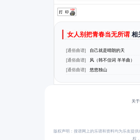
女人别把青春当无所谓
相
[
通俗曲谱
]
自己就是晴朗的天
[
通俗曲谱
]
风（韩不信词 羊羊曲）
[
通俗曲谱
]
悠悠独山
关于
版权声明：搜谱网上的乐谱和资料均为乐友提供
权