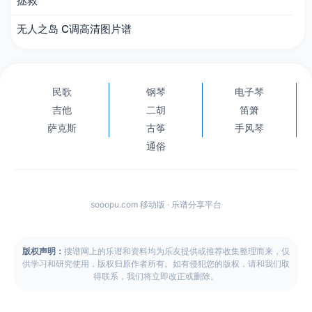
拯救
无人之岛 C调高清图片谱
民歌
钢琴
电子琴
吉他
二胡
笛箫
萨克斯
古筝
手风琴
通俗
sooopu.com 移动版 · 乐谱分享平台
版权声明：
搜谱网上的乐谱和资料均为乐友提供或推荐收集整理而来，仅
供学习和研究使用，版权归原作者所有。如有侵犯您的版权，请和我们取
得联系，我们将立即改正或删除。