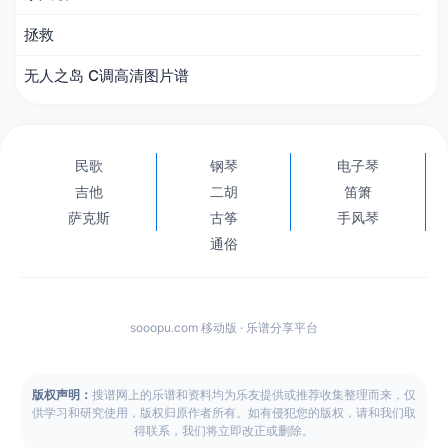
拯救
无人之岛 C调高清图片谱
民歌
钢琴
电子琴
吉他
二胡
笛箫
萨克斯
古筝
手风琴
通俗
sooopu.com 移动版 · 乐谱分享平台
版权声明：
搜谱网上的乐谱和资料均为乐友提供或推荐收集整理而来，仅
供学习和研究使用，版权归原作者所有。如有侵犯您的版权，请和我们取
得联系，我们将立即改正或删除。