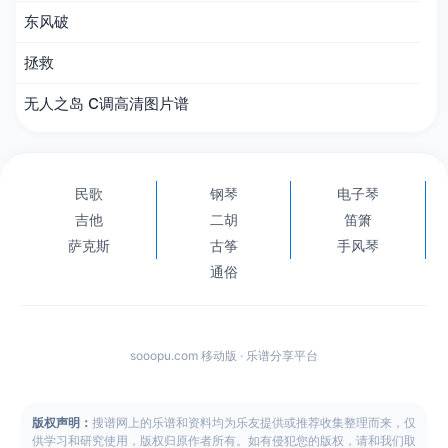
东风破
拯救
无人之岛 C调高清图片谱
民歌
钢琴
电子琴
吉他
二胡
笛箫
萨克斯
古筝
手风琴
通俗
sooopu.com 移动版 · 乐谱分享平台
版权声明：
搜谱网上的乐谱和资料均为乐友提供或推荐收集整理而来，仅
供学习和研究使用，版权归原作者所有。如有侵犯您的版权，请和我们取