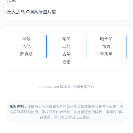
无人之岛 C调高清图片谱
民歌
钢琴
电子琴
吉他
二胡
笛箫
萨克斯
古筝
手风琴
通俗
sooopu.com 移动版 · 乐谱分享平台
版权声明：
搜谱网上的乐谱和资料均为乐友提供或推荐收集整理而来，仅
供学习和研究使用，版权归原作者所有。如有侵犯您的版权，请和我们取
得联系，我们将立即改正或删除。