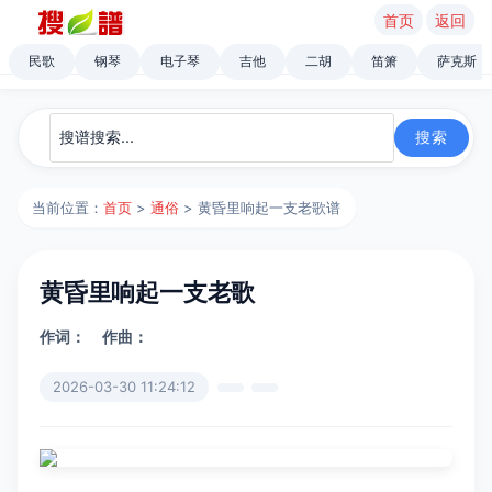
首页
返回
民歌
钢琴
电子琴
吉他
二胡
笛箫
萨克斯
当前位置：
首页
>
通俗
> 黄昏里响起一支老歌谱
黄昏里响起一支老歌
作词：
作曲：
2026-03-30 11:24:12