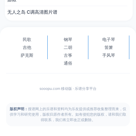
无人之岛 C调高清图片谱
民歌
钢琴
电子琴
吉他
二胡
笛箫
萨克斯
古筝
手风琴
通俗
sooopu.com 移动版 · 乐谱分享平台
版权声明：
搜谱网上的乐谱和资料均为乐友提供或推荐收集整理而来，仅
供学习和研究使用，版权归原作者所有。如有侵犯您的版权，请和我们取
得联系，我们将立即改正或删除。