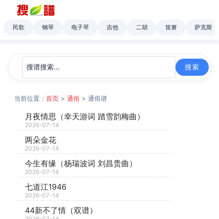
民歌
钢琴
电子琴
吉他
二胡
笛箫
萨克斯
当前位置：
首页
>
通俗
> 通俗谱
月夜情思（​幸天游词 踏雪韵梅曲）
2026-07-14
两朵金花
2026-07-14
今生有缘（杨瑞波词 刘昌贵曲）
2026-07-14
七道江1946
2026-07-14
44新不了情（双谱）
2026-07-14