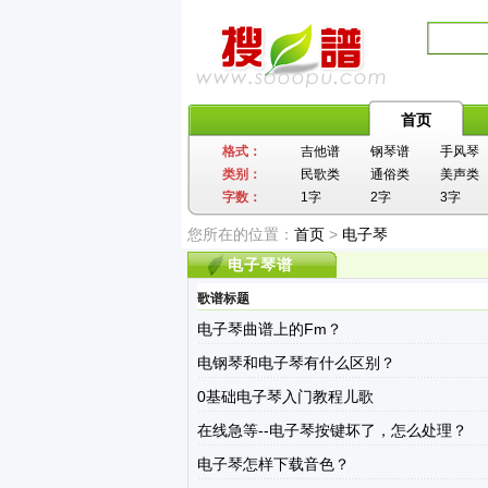
首页
格式：
吉他谱
钢琴谱
手风琴
类别：
民歌类
通俗类
美声类
字数：
1字
2字
3字
您所在的位置：
首页
>
电子琴
电子琴谱
歌谱标题
电子琴曲谱上的Fm？
电钢琴和电子琴有什么区别？
0基础电子琴入门教程儿歌
在线急等--电子琴按键坏了，怎么处理？
电子琴怎样下载音色？