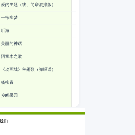
爱的主题（线、简谱混排版）
一帘幽梦
听海
美丽的神话
阿童木之歌
《动画城》主题歌（弹唱谱）
杨柳青
乡间果园
我们