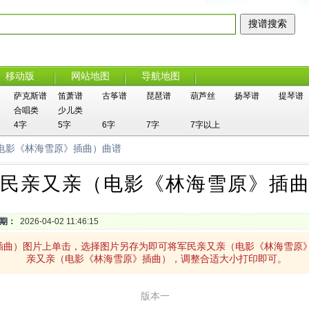
移动版
网站地图
导航地图
萨克斯谱
笛萧谱
古筝谱
琵琶谱
葫芦丝
扬琴谱
提琴谱
合唱类
少儿类
4字
5字
6字
7字
7字以上
（电影《林海雪原》插曲）曲谱
民亲又亲（电影《林海雪原》插
期：
2026-04-02 11:46:15
插曲）图片上单击，选择图片另存为即可将军民亲又亲（电影《林海雪原
亲又亲（电影《林海雪原》插曲），调整合适大小打印即可。
版本一