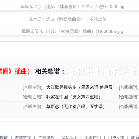
版本二：选自《电影歌曲选》，本站上传。
雪原》插曲）
相关歌谱：
[
合唱曲谱
]
大江歌罢掉头东（周恩来词 傅庚辰
[
合唱曲谱
]
曲）
[
合唱曲谱
]
我家在中国（男女声四重唱）
[
合唱曲谱
]
[
合唱曲谱
]
草原恋（无伴奏合唱、五线谱）
[
合唱曲谱
]
搜谱
|
友情链接
|
广告服务
|
网站地图
|
免责声明
|
用户反馈
|
联