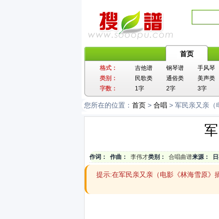
首页
格式：
吉他谱
钢琴谱
手风琴
类别：
民歌类
通俗类
美声类
字数：
1字
2字
3字
您所在的位置：
首页
>
合唱
> 军民亲又亲
军
作词：
作曲：
李伟才
类别：
合唱曲谱
来源：
日
提示:在军民亲又亲（电影《林海雪原》