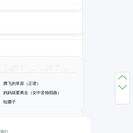
腾飞的草原（正谱）
妈妈就要离去（女中音独唱曲）
吆骡子
系我们