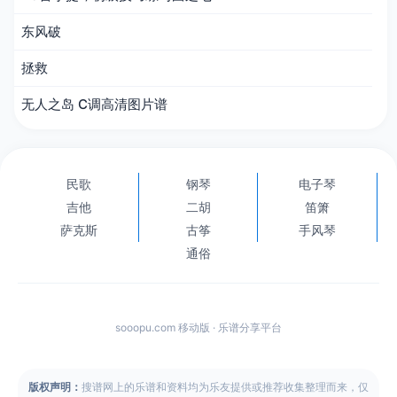
东风破
拯救
无人之岛 C调高清图片谱
民歌
钢琴
电子琴
吉他
二胡
笛箫
萨克斯
古筝
手风琴
通俗
sooopu.com 移动版 · 乐谱分享平台
版权声明：
搜谱网上的乐谱和资料均为乐友提供或推荐收集整理而来，仅