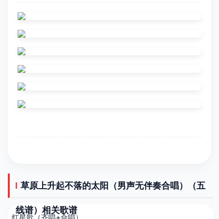
草原上升起不落的太阳（男声无伴奏合唱）（五
线谱）相关歌谱
红星歌（齐唱+合唱）