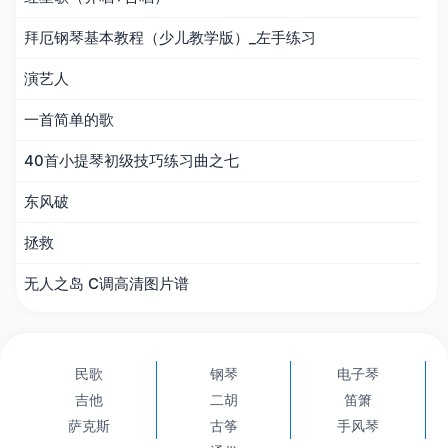
拜厄钢琴基本教程（少儿教学版）_左手练习
演艺人
一首简单的歌
40首小提琴初级技巧练习曲之七
东风破
拯救
无人之岛 C调高清图片谱
民歌
钢琴
电子琴
吉他
二胡
笛箫
萨克斯
古筝
手风琴