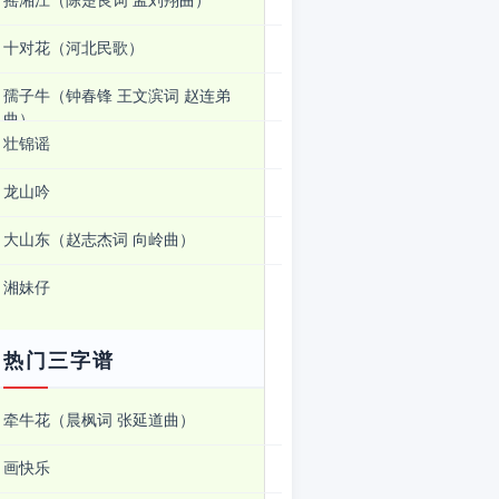
摇湘江（陈楚良词 孟刘翔曲）
十对花（河北民歌）
孺子牛（钟春锋 王文滨词 赵连弟
曲）
壮锦谣
龙山吟
大山东（赵志杰词 向岭曲）
湘妹仔
热门三字谱
牵牛花（晨枫词 张延道曲）
画快乐