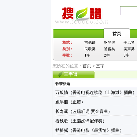
首页
格式：
吉他谱
钢琴谱
手风琴
类别：
民歌类
通俗类
美声类
字数：
1字
2字
3字
您所在的位置：
首页
>
三字
三字谱
歌谱标题
万般情（香港电视连续剧《上海滩》插曲）
跑旱船（正谱）
长寿谣（蓝瑞轩词 贾金喜曲）
看秧歌（王燕妮译配伴奏）
摇摇摇（香港电影《霹雳情》插曲）