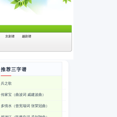
京剧谱
越剧谱
推荐三字谱
兵之歌
传家宝（曲波词 戚建波曲）
多情水（曾宪瑞词 张荣冠曲）