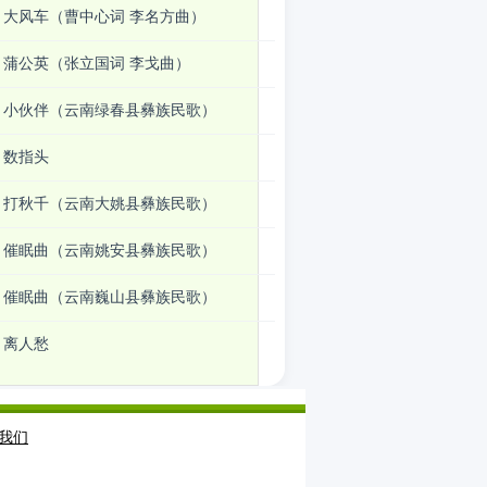
大风车（曹中心词 李名方曲）
蒲公英（张立国词 李戈曲）
小伙伴（云南绿春县彝族民歌）
数指头
打秋千（云南大姚县彝族民歌）
催眠曲（云南姚安县彝族民歌）
催眠曲（云南巍山县彝族民歌）
离人愁
我们