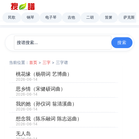
民歌
钢琴
电子琴
吉他
二胡
笛箫
萨克斯
当前位置：
首页
>
三字
> 三字谱
桃花缘（杨萌词 艺博曲）
2026-06-14
思乡情（宋健硕词曲）
2026-06-14
我的她（孙仪词 翁清溪曲）
2026-06-14
想念我（陈乐融词 陈志远曲）
2026-06-14
无人岛
2026-06-14