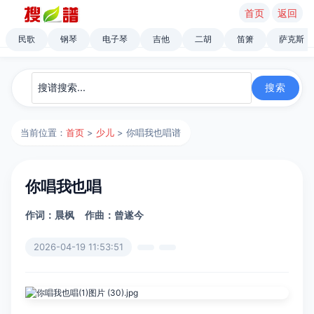
首页
返回
民歌
钢琴
电子琴
吉他
二胡
笛箫
萨克斯
当前位置：
首页
>
少儿
> 你唱我也唱谱
你唱我也唱
作词：晨枫
作曲：曾遂今
2026-04-19 11:53:51