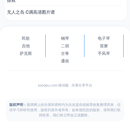
拯救
无人之岛 C调高清图片谱
民歌
钢琴
电子琴
吉他
二胡
笛箫
萨克斯
古筝
手风琴
通俗
sooopu.com 移动版 · 乐谱分享平台
版权声明：
搜谱网上的乐谱和资料均为乐友提供或推荐收集整理而来，仅
供学习和研究使用，版权归原作者所有。如有侵犯您的版权，请和我们取
得联系，我们将立即改正或删除。