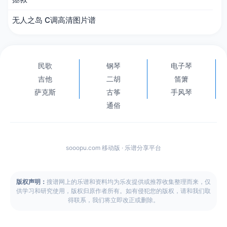
无人之岛 C调高清图片谱
民歌
钢琴
电子琴
吉他
二胡
笛箫
萨克斯
古筝
手风琴
通俗
sooopu.com 移动版 · 乐谱分享平台
版权声明：
搜谱网上的乐谱和资料均为乐友提供或推荐收集整理而来，仅
供学习和研究使用，版权归原作者所有。如有侵犯您的版权，请和我们取
得联系，我们将立即改正或删除。