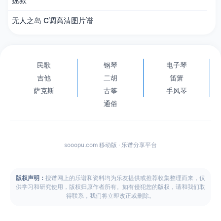
拯救
无人之岛 C调高清图片谱
民歌
钢琴
电子琴
吉他
二胡
笛箫
萨克斯
古筝
手风琴
通俗
sooopu.com 移动版 · 乐谱分享平台
版权声明：
搜谱网上的乐谱和资料均为乐友提供或推荐收集整理而来，仅
供学习和研究使用，版权归原作者所有。如有侵犯您的版权，请和我们取
得联系，我们将立即改正或删除。