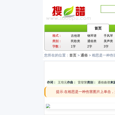
首页
格式：
吉他谱
钢琴谱
手风琴
类别：
民歌类
通俗类
美声类
字数：
1字
2字
3字
您所在的位置：
首页
>
通俗
> 相思是一种伤
作词：
王培元
作曲：
雷登荣
类别：
通俗曲谱
来
提示:在相思是一种伤害图片上单击