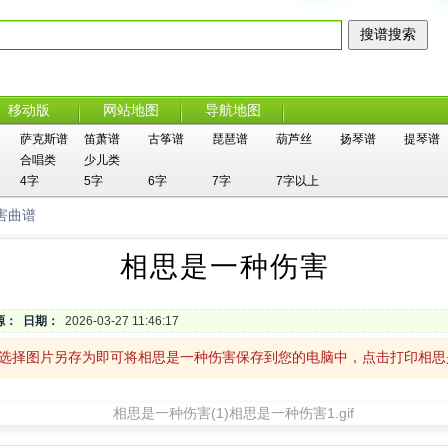
移动版
网站地图
导航地图
萨克斯谱
笛萧谱
古筝谱
琵琶谱
葫芦丝
扬琴谱
提琴谱
合唱类
少儿类
4字
5字
6字
7字
7字以上
害曲谱
相思是一种伤害
源：
日期：
2026-03-27 11:46:17
，选择图片另存为即可将相思是一种伤害保存到您的电脑中，点击打印相