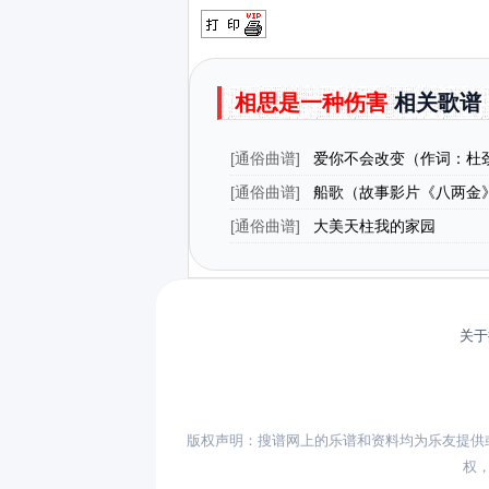
相思是一种伤害
相关歌谱
[
通俗曲谱
]
爱你不会改变（作词：杜
马佶）
[
通俗曲谱
]
船歌（故事影片《八两金
[
通俗曲谱
]
大美天柱我的家园
关于
版权声明：搜谱网上的乐谱和资料均为乐友提供
权