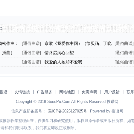
：
劲松作曲：
[
通俗曲谱
]
京歌《我爱你中国）（徐贝涵、丁晓
[
通俗曲谱
]
君两版本）
》插曲）
[
通俗曲谱
]
情路湿润心回望
[
通俗曲谱
]
[
通俗曲谱
]
我爱的人她却不爱我
[
通俗曲谱
]
搜谱
|
友情链接
|
广告服务
|
网站地图
|
免责声明
|
用户反馈
|
联
Copyright © 2019 SoooPu.Com All Rights Reserved 搜谱网
信息产业部备案号：
蜀ICP备2025127025号
Powered by 搜谱网
或推荐收集整理而来，仅供学习和研究使用，版权归原作者或出版社所有。如
，请和我们取得联系，我们将立即改正或删除。