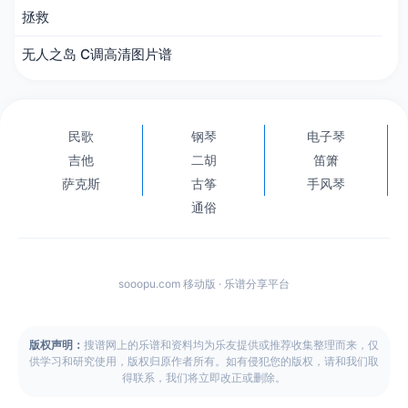
拯救
无人之岛 C调高清图片谱
民歌
钢琴
电子琴
吉他
二胡
笛箫
萨克斯
古筝
手风琴
通俗
sooopu.com 移动版 · 乐谱分享平台
版权声明：
搜谱网上的乐谱和资料均为乐友提供或推荐收集整理而来，仅
供学习和研究使用，版权归原作者所有。如有侵犯您的版权，请和我们取
得联系，我们将立即改正或删除。