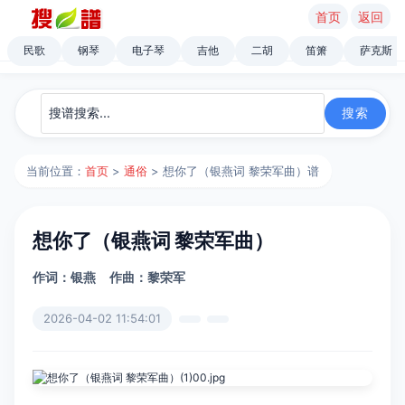
首页
返回
民歌
钢琴
电子琴
吉他
二胡
笛箫
萨克斯
当前位置：
首页
>
通俗
> 想你了（银燕词 黎荣军曲）谱
想你了（银燕词 黎荣军曲）
作词：银燕
作曲：黎荣军
2026-04-02 11:54:01