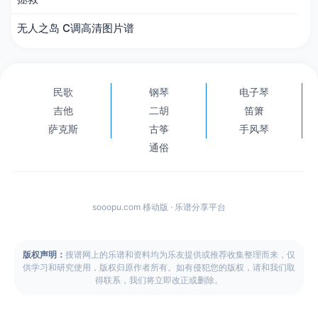
无人之岛 C调高清图片谱
民歌
钢琴
电子琴
吉他
二胡
笛箫
萨克斯
古筝
手风琴
通俗
sooopu.com 移动版 · 乐谱分享平台
版权声明：
搜谱网上的乐谱和资料均为乐友提供或推荐收集整理而来，仅
供学习和研究使用，版权归原作者所有。如有侵犯您的版权，请和我们取
得联系，我们将立即改正或删除。