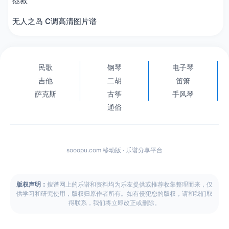
拯救
无人之岛 C调高清图片谱
民歌
钢琴
电子琴
吉他
二胡
笛箫
萨克斯
古筝
手风琴
通俗
sooopu.com 移动版 · 乐谱分享平台
版权声明：
搜谱网上的乐谱和资料均为乐友提供或推荐收集整理而来，仅
供学习和研究使用，版权归原作者所有。如有侵犯您的版权，请和我们取
得联系，我们将立即改正或删除。