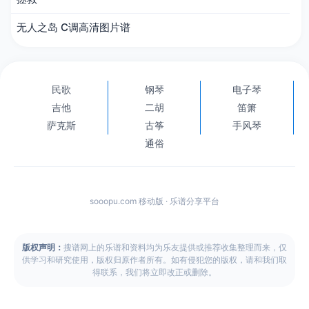
无人之岛 C调高清图片谱
民歌
钢琴
电子琴
吉他
二胡
笛箫
萨克斯
古筝
手风琴
通俗
sooopu.com 移动版 · 乐谱分享平台
版权声明：
搜谱网上的乐谱和资料均为乐友提供或推荐收集整理而来，仅
供学习和研究使用，版权归原作者所有。如有侵犯您的版权，请和我们取
得联系，我们将立即改正或删除。